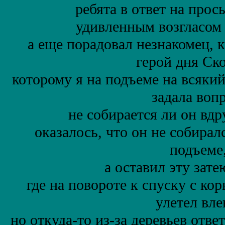
ребята в ответ на прос
удивленным возгласом 
а еще порадовал незнакомец, 
герой дня Ск
которому я на подъеме на всяки
задала воп
не собирается ли он вдр
оказалось, что он не собирал
подъеме
а оставил эту зате
где на повороте к спуску с к
улетел вле
но откуда-то из-за деревьев отве