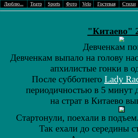
Люблю...
Театр
Sports
Фото
Velo
Гостевая
Стихи
"Китаево" 2
Девченкам по
Девченкам выпало на голову на
апхилистые гонки в о
После субботнего
Lady Ra
периодичностью в 5 минут д
на страт в Китаево вы
Стартонули, поехали в подъем
Так ехали до середины с