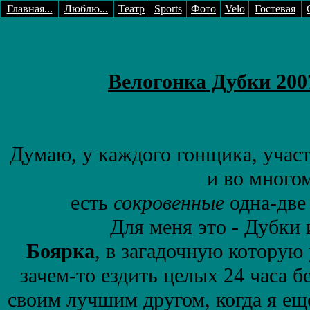
Главная...
Люблю...
Театр
Sports
Фото
Velo
Гостевая
Велогонка Дубки 200
Думаю, у каждого гонщика, учас
и во многом
есть
сокровенные
одна-две
Для меня это - Дубки 
Боярка
, в загадочную котору
зачем-то ездить целых 24 часа б
своим лучшим другом, когда я ещ