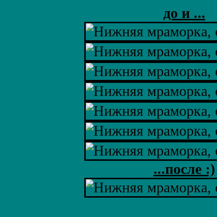
до и ...
...после :)