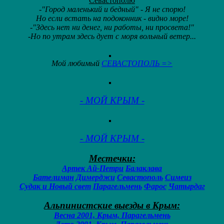
Севастополю
-"Город маленький и бедный" - Я не спорю!
Но если встать на подоконник - видно море!
-"Здесь нет ни денег, ни работы, ни просвета!"
-Но по утрам здесь дует с моря вольный ветер...
Мой любимый
СЕВАСТОПОЛЬ =>
- МОЙ КРЫМ -
- МОЙ КРЫМ -
Местечки:
Артек
Ай-Петри
Балаклава
Бателиман
Димерджи
Севастополь
Симеиз
Судак и Новый свет
Парагельмень
Фарос
Чатырдаг
Альпинистские выезды в Крым:
Весна 2001, Крым, Парагельмень