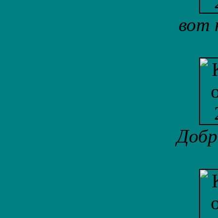
вот 
Добр