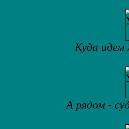
Куда идем
А рядом - су