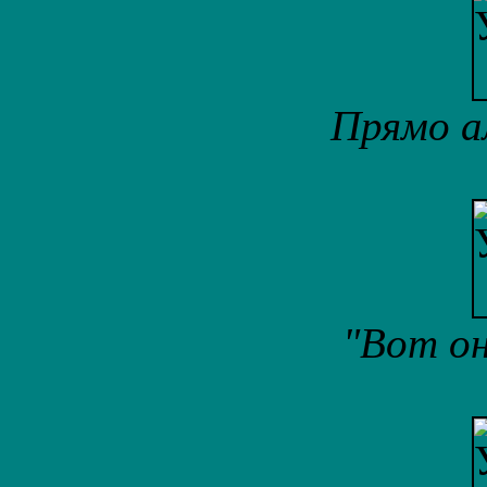
Прямо а
"Вот он