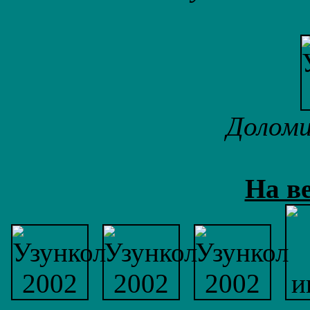
Доломи
На в